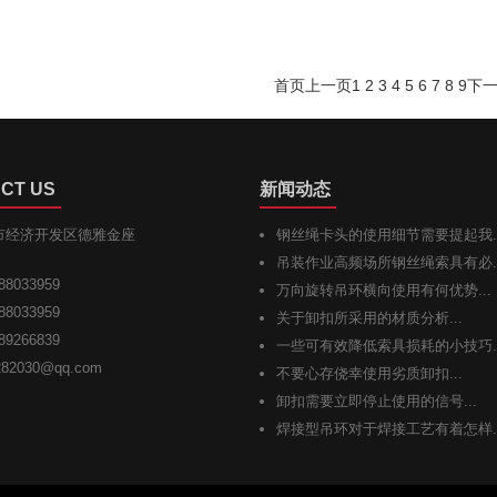
首页
上一页
1
2
3
4
5
6
7
8
9
下
CT US
新闻动态
市经济开发区德雅金座
钢丝绳卡头的使用细节需要提起我..
吊装作业高频场所钢丝绳索具有必..
88033959
万向旋转吊环横向使用有何优势...
88033959
关于卸扣所采用的材质分析...
89266839
一些可有效降低索具损耗的小技巧..
282030@qq.com
不要心存侥幸使用劣质卸扣...
卸扣需要立即停止使用的信号...
焊接型吊环对于焊接工艺有着怎样..