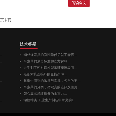
阅读全文
一页
末页
技术答疑
.
钢丝绳索具的弹性降低后就不能再...
.
吊索具的划分标准和官方解释...
去毛刺工艺对螺栓型吊环摩擦表面...
链条索具连接环的更换条件...
.
起重中用到的吊具与索具，各自的要...
吊索具的分类，吊索具的选择及使用...
怎么算出吊环螺母的承重力...
.
螺栓种类 工业生产制造中常见的1...