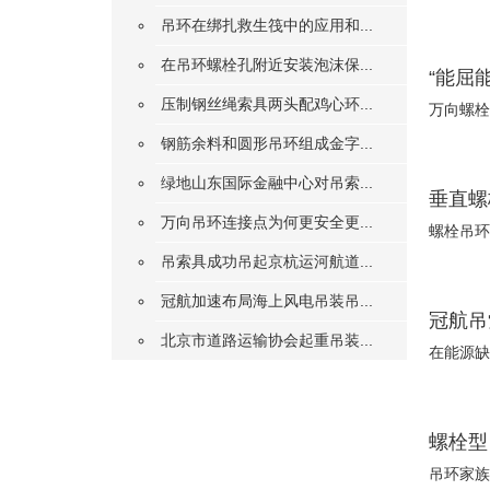
吊环在绑扎救生筏中的应用和...
在吊环螺栓孔附近安装泡沫保...
“能屈
压制钢丝绳索具两头配鸡心环...
万向螺栓
钢筋余料和圆形吊环组成金字...
绿地山东国际金融中心对吊索...
垂直螺
万向吊环连接点为何更安全更...
螺栓吊环
吊索具成功吊起京杭运河航道...
冠航加速布局海上风电吊装吊...
冠航吊
北京市道路运输协会起重吊装...
在能源缺
螺栓型
吊环家族