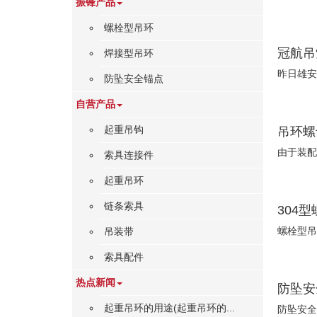
振锋产品
螺栓型吊环
冠航吊
焊接型吊环
昨日雄安
防坠安全锚点
自营产品
起重吊钩
吊环螺
由于装配
索具连接件
起重吊环
链条索具
304
螺栓型吊
吊装带
索具配件
热点新闻
防坠安
起重吊环的用途(起重吊环的...
防坠安全