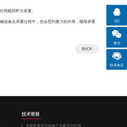
的许用载荷即大承重。
QQ
械设备在承重过程中，也会受到重力的作用，螺母承重
微信
BACK
联系电话
技术答疑
.
悬索桥紧缆后续施工吊索具的应用...