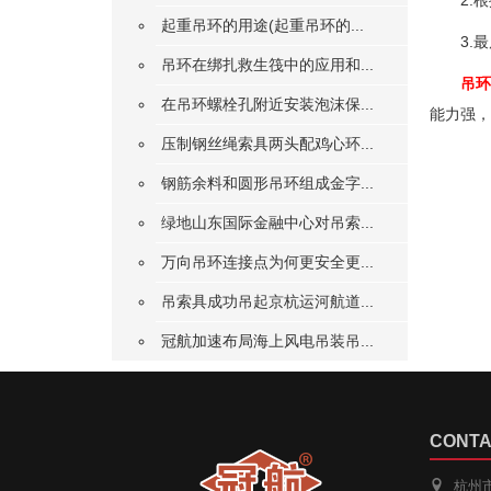
2.
起重吊环的用途(起重吊环的...
3.
吊环在绑扎救生筏中的应用和...
吊环
在吊环螺栓孔附近安装泡沫保...
能力强，
压制钢丝绳索具两头配鸡心环...
钢筋余料和圆形吊环组成金字...
绿地山东国际金融中心对吊索...
万向吊环连接点为何更安全更...
吊索具成功吊起京杭运河航道...
冠航加速布局海上风电吊装吊...
CONTA
杭州