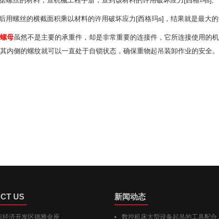
根据螺丝的材料，查机械工程手册，查到该材料的许用破坏应力[西格玛s];
最后用螺丝的横截面积乘以材料的许用破坏应力[西格玛s]，结果就是最大
螺母
虽然不是主要的承重件，却是非常重要的连接件，它所连接使用的机
其内侧的螺纹就可以一直处于自锁状态，确保重物起吊装卸作业的安全。
CT US
新闻动态
市经济开发区德雅金座
数控机床大型设备起吊的工具配合..