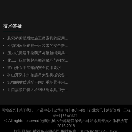
技术答疑
悬索桥紧缆后续施工吊索具的应用...
不锈钢反应釜扁平吊装带的安全搬...
压力机搬运手拉葫芦与钢丝绳索具...
化工厂压缩机起吊搬运吊环与钢丝...
矿山开采中卸扣的安全使用要求...
矿山开采中卸扣起吊大型机械设备...
卸扣的材质适配不同起重场景使用...
井口嘉陵江特大桥钢丝绳索具用于...
|
|
|
|
|
|
|
网站首页
关于我们
产品中心
公司新闻
客户问答
行业资讯
荣誉资质
工程
|
|
案例
联系我们
© All rights reserved 冠航机械 <台湾进口吊钩吊环吊索具专卖> 版权所有
2015-2018
杭州冠航机械设备有限公司 网站备案：
浙ICP备19050486号-20