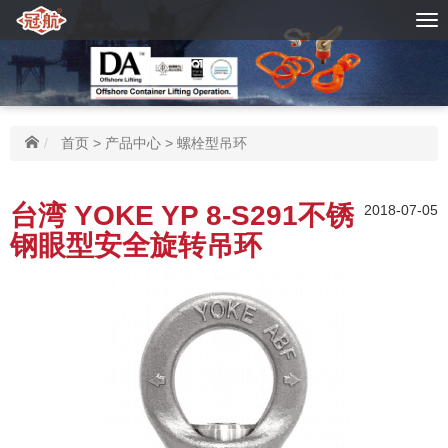
首页
>
产品中心
>
螺栓型吊环
台湾 YOKE YP 8-S291不锈
2018-07-05
钢眼型安全旋转吊环