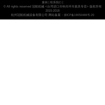
|
|
案例
联系我们
© All rights reserved 冠航机械 <台湾进口吊钩吊环吊索具专卖> 版权所有
2015-2018
杭州冠航机械设备有限公司 网站备案：
浙ICP备19050486号-20