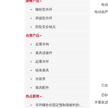
振锋产品
电
螺栓型吊环
电动葫芦
焊接型吊环
防坠安全锚点
自营产品
起重吊钩
索具连接件
起重吊环
链条索具
吊装带
①
在
索具配件
②
热点新闻
并重新进
吊环螺栓在固定预制墙板时的...