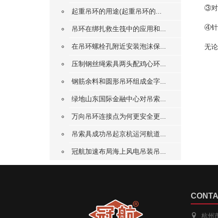
③
对
起重吊环的用途(起重吊环的...
④
针
吊环在绑扎救生筏中的应用和...
在吊环螺栓孔附近安装泡沫保...
无论
压制钢丝绳索具两头配鸡心环...
钢筋余料和圆形吊环组成金字...
绿地山东国际金融中心对吊索...
万向吊环连接点为何更安全更...
吊索具成功吊起京杭运河航道...
冠航加速布局海上风电吊装吊...
CONTA
杭州